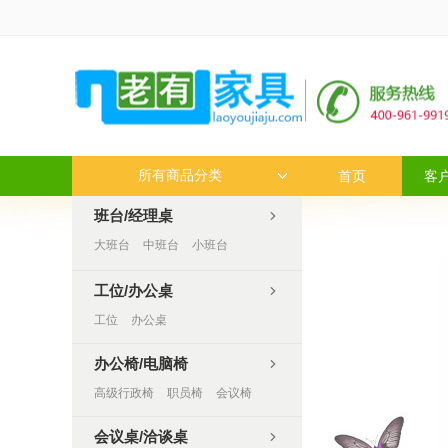
所有商品分类
首页
客
班台/经理桌

大班台
中班台
小班台
工位/办公桌

工位
办公桌
办公椅/电脑椅

高级行政椅
职员椅
会议椅
休闲椅
会议桌/洽谈桌
