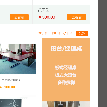
员工位
￥300.00
去看看
去看看
大班台
中班台
小班台
更多
二手美时品牌班台
￥3900.00