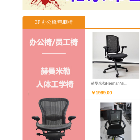
3F 办公椅/电脑椅
赫曼米勒HermanMi...
￥1999.00