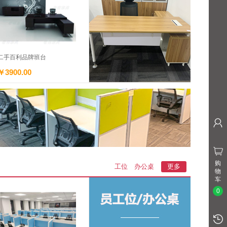
二手百利品牌班台
￥3900.00
购
工位
办公桌
更多
物
车
0